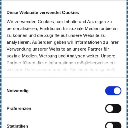
Tierkinesiologie in der
60€
Diese Webseite verwendet Cookies
Praxis
nur zusammen mit
Wir verwenden Cookies, um Inhalte und Anzeigen zu
Tierbesitzer möglich
personalisieren, Funktionen für soziale Medien anbieten
zu können und die Zugriffe auf unsere Website zu
analysieren. Außerdem geben wir Informationen zu Ihrer
60€
Tierkinesiologie online
Verwendung unserer Website an unsere Partner für
nur zusammen mit
soziale Medien, Werbung und Analysen weiter. Unsere
Tierbesitzer möglich
Partner führen diese Informationen möglicherweise mit
weiteren Daten zusammen, die Sie ihnen bereitgestellt
Tierkinesiologie
60€ +
haben oder die sie im Rahmen Ihrer Nutzung der Dienste
Zuhause
Anfahrt
gesammelt haben.
Einwilligungsauswahl
nur zusammen mit
Notwendig
Tierbesitzer möglich
0,35€ pro
Anfahrt
Präferenzen
Kilometer
Statistiken