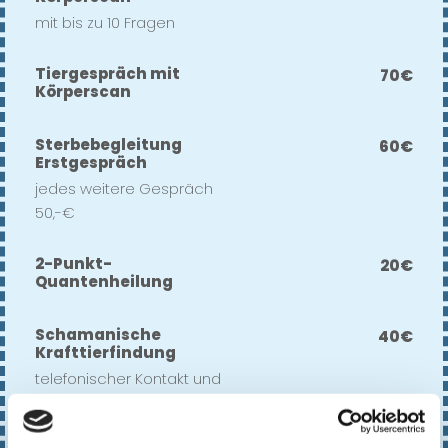
mit bis zu 10 Fragen
Tiergespräch mit
70€
Körperscan
Sterbebegleitung
60€
Erstgespräch
jedes weitere Gespräch
50,-€
2-Punkt-
20€
Quantenheilung
Schamanische
40€
Krafttierfindung
telefonischer Kontakt und
schriftliche Fixierung der
Botschaft des Krafttieres